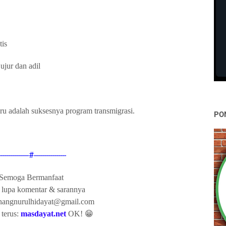
tis
ujur dan adil
aru adalah
suksesnya program transmigrasi.
PO
---------------#----------------
Semoga Bermanfaat
 lupa komentar & sarannya
anangnurulhidayat@gmail.com
terus:
masdayat.net
OK! 😁