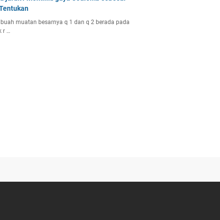
 Tentukan
buah muatan besarnya q 1 dan q 2 berada pada
k r …