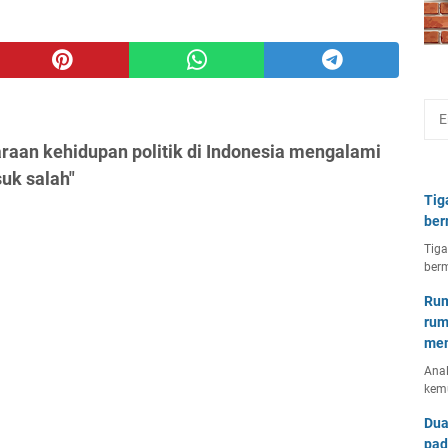
raan kehidupan politik di Indonesia mengalami
uk salah"
Tig
ber
Tiga
berm
Rum
rum
mem
Anal
kem
Dua
pad