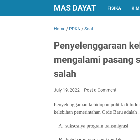
MAS DAYAT
FISIKA
KIM
Home
/
PPKN
/
Soal
Penyelenggaraan keh
mengalami pasang su
salah
July 19, 2022
Post a Comment
Penyelenggaraan kehidupan politik di Indon
kelebihan pemerintahan Orde Baru adalah
A.
suksesnya program transmigrasi
B.
kebebasan pers yang mutlak