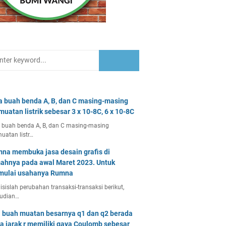
a buah benda A, B, dan C masing-masing
muatan listrik sebesar 3 x 10-8C, 6 x 10-8C
 buah benda A, B, dan C masing-masing
uatan listr…
na membuka jasa desain grafis di
ahnya pada awal Maret 2023. Untuk
ulai usahanya Rumna
isislah perubahan transaksi-transaksi berikut,
udian…
 buah muatan besarnya q1 dan q2 berada
a jarak r memiliki gaya Coulomb sebesar