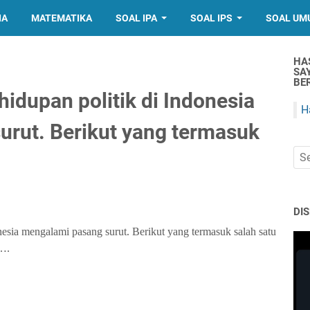
IA
MATEMATIKA
SOAL IPA
SOAL IPS
SOAL UM
HA
SA
BER
idupan politik di Indonesia
H
rut. Berikut yang termasuk
DI
esia mengalami pasang surut. Berikut yang termasuk salah satu
 ….