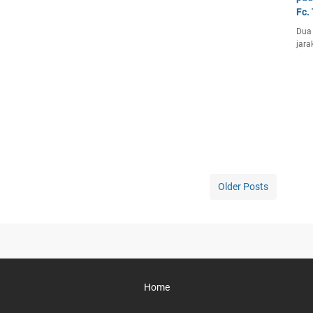
Fc.
Dua 
jara
Older Posts
Home