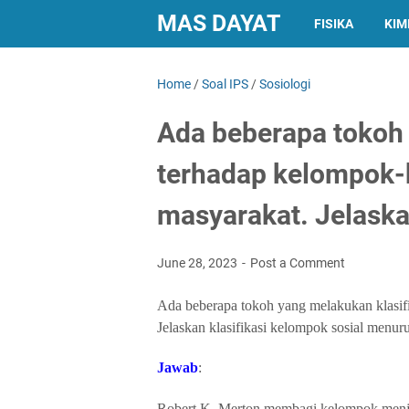
MAS DAYAT
FISIKA
KIM
Home
/
Soal IPS
/
Sosiologi
Ada beberapa tokoh 
terhadap kelompok-
masyarakat. Jelaskan
June 28, 2023
Post a Comment
Ada beberapa tokoh yang melakukan klasif
Jelaskan klasifikasi kelompok sosial menur
Jawab
:
Robert K. Merton membagi kelompok menja