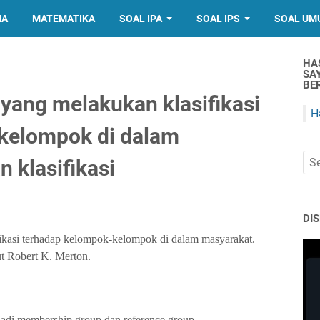
IA
MATEMATIKA
SOAL IPA
SOAL IPS
SOAL UM
HA
SA
BER
yang melakukan klasifikasi
H
kelompok di dalam
 klasifikasi
DI
ikasi terhadap kelompok-kelompok di dalam masyarakat.
ut Robert K. Merton.
di membership group dan reference group.