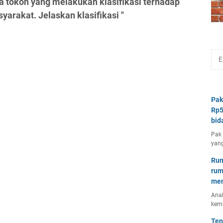
 tokoh yang melakukan klasifikasi terhadap
rakat. Jelaskan klasifikasi "
Pak
Rp5
bid
Pak 
yang
Rum
rum
mem
Anal
kem
Ten