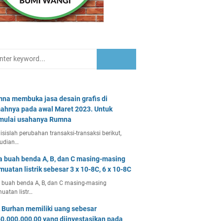
na membuka jasa desain grafis di
ahnya pada awal Maret 2023. Untuk
ulai usahanya Rumna
isislah perubahan transaksi-transaksi berikut,
udian…
a buah benda A, B, dan C masing-masing
muatan listrik sebesar 3 x 10-8C, 6 x 10-8C
 buah benda A, B, dan C masing-masing
uatan listr…
 Burhan memiliki uang sebesar
0.000.000,00 yang diinvestasikan pada