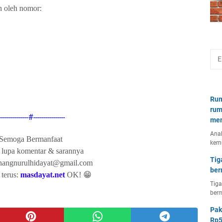
n oleh nomor:
Rum
rum
---------------#----------------
mem
Anal
Semoga Bermanfaat
kem
 lupa komentar & sarannya
Tig
anangnurulhidayat@gmail.com
ber
terus:
masdayat.net
OK! 😁
Tiga
berm
Pak
Rp5