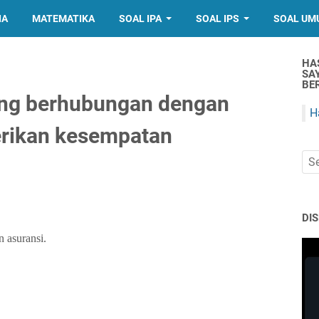
IA
MATEMATIKA
SOAL IPA
SOAL IPS
SOAL UM
HA
SA
BER
yang berhubungan dengan
H
erikan kesempatan
DI
 asuransi.