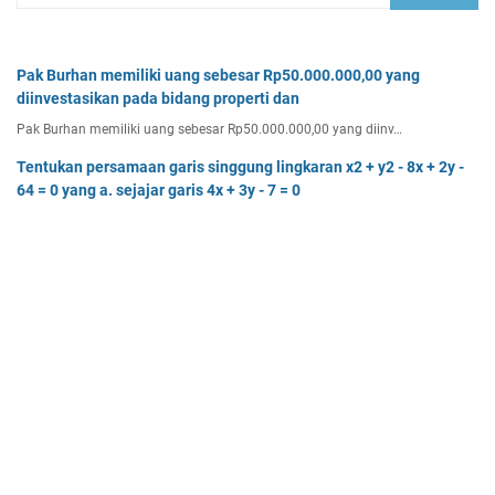
Pak Burhan memiliki uang sebesar Rp50.000.000,00 yang
diinvestasikan pada bidang properti dan
Pak Burhan memiliki uang sebesar Rp50.000.000,00 yang diinv…
Tentukan persamaan garis singgung lingkaran x2 + y2 - 8x + 2y -
64 = 0 yang a. sejajar garis 4x + 3y - 7 = 0
Tentukan persamaan garis singgung lingkaran x² + y² - 8x + …
Tentukan batas-batas nilai p agar titik (8, p) terletak di luar
lingkaran dengan pusat O(0, 0)
Tentukan batas-batas nilai p agar titik (8, p) terletak di…