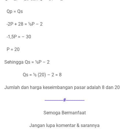
Qp = Qs
-2P + 28 = ½P – 2
-1,5P = – 30
P = 20
Sehingga Qs = ½P – 2
Qs = ½ (20) – 2 = 8
Jumlah dan harga keseimbangan pasar adalah 8 dan 20
----------------#----------------
Semoga Bermanfaat
Jangan lupa komentar & sarannya