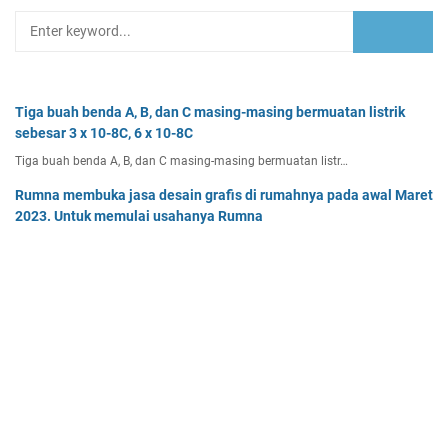
Tiga buah benda A, B, dan C masing-masing bermuatan listrik
sebesar 3 x 10-8C, 6 x 10-8C
Tiga buah benda A, B, dan C masing-masing bermuatan listr…
Rumna membuka jasa desain grafis di rumahnya pada awal Maret
2023. Untuk memulai usahanya Rumna
Analisislah perubahan transaksi-transaksi berikut, kemudian…
Dua buah muatan besarnya q1 dan q2 berada pada jarak r
memiliki gaya Coulomb sebesar Fc. Tentukan
Dua buah muatan besarnya q 1 dan q 2 berada pada jarak r …