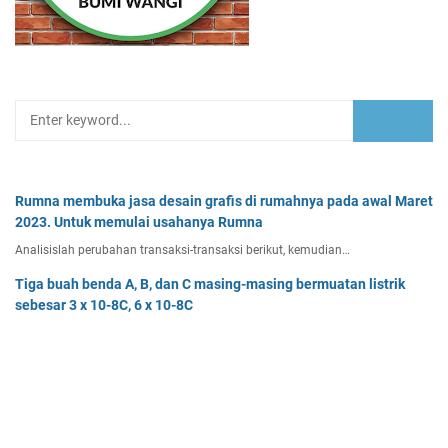
Rumna membuka jasa desain grafis di rumahnya pada awal Maret
2023. Untuk memulai usahanya Rumna
Analisislah perubahan transaksi-transaksi berikut, kemudian…
Tiga buah benda A, B, dan C masing-masing bermuatan listrik
sebesar 3 x 10-8C, 6 x 10-8C
Tiga buah benda A, B, dan C masing-masing bermuatan listr…
Pak Burhan memiliki uang sebesar Rp50.000.000,00 yang
diinvestasikan pada bidang properti dan
Pak Burhan memiliki uang sebesar Rp50.000.000,00 yang diinv…