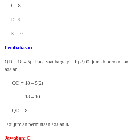
C.
8
D.
9
E.
10
Pembahasan
:
QD = 18 – 5p. Pada saat harga p = Rp2,00, jumlah permintaan
adalah
QD = 18 – 5(2)
= 18 – 10
QD = 8
Jadi
jumlah permintaan adalah 8.
Jawaban
:
C