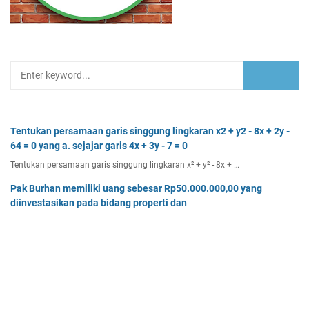
Tentukan persamaan garis singgung lingkaran x2 + y2 - 8x + 2y -
64 = 0 yang a. sejajar garis 4x + 3y - 7 = 0
Tentukan persamaan garis singgung lingkaran x² + y² - 8x + …
Pak Burhan memiliki uang sebesar Rp50.000.000,00 yang
diinvestasikan pada bidang properti dan
Pak Burhan memiliki uang sebesar Rp50.000.000,00 yang diinv…
Tentukan batas-batas nilai p agar titik (8, p) terletak di luar
lingkaran dengan pusat O(0, 0)
Tentukan batas-batas nilai p agar titik (8, p) terletak di…