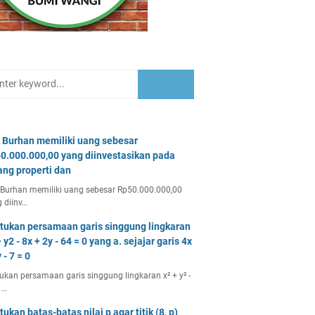
 Burhan memiliki uang sebesar
0.000.000,00 yang diinvestasikan pada
ang properti dan
Burhan memiliki uang sebesar Rp50.000.000,00
 diinv…
tukan persamaan garis singgung lingkaran
 y2 - 8x + 2y - 64 = 0 yang a. sejajar garis 4x
 - 7 = 0
ukan persamaan garis singgung lingkaran x² + y² -
 …
tukan batas-batas nilai p agar titik (8, p)