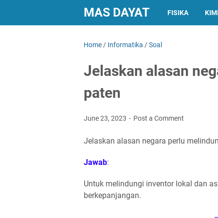
MAS DAYAT
FISIKA
KIM
Home
/
Informatika
/
Soal
Jelaskan alasan neg
paten
June 23, 2023
Post a Comment
Jelaskan alasan negara perlu melindun
Jawab
:
Untuk melindungi inventor lokal dan asi
berkepanjangan.
-