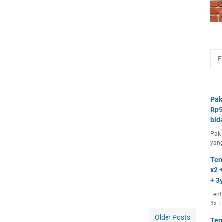
Pak
Rp5
bid
Pak 
yang
Ten
x2 +
+ 3y
Tent
8x +
Older Posts
Ten