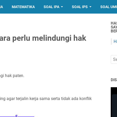
IA
MATEMATIKA
SOAL IPA
SOAL IPS
SOAL UM
HA
SA
BER
ara perlu melindungi hak
H
gi hak paten.
DI
ng agar terjalin kerja sama serta tidak ada konflik
---------------#----------------