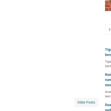
Tig
ber
Tiga
berm
Rum
rum
mem
Anal
kem
Older Posts
Dua
pad