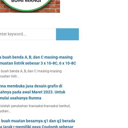
a buah benda A, B, dan C masing-masing
muatan listrik sebesar 3 x 10-8C, 6 x 10-8C
 buah benda A, B, dan C masing-masing
uatan listr…
na membuka jasa desain grafis di
ahnya pada awal Maret 2023. Untuk
ulai usahanya Rumna
isislah perubahan transaksi-transaksi berikut,
udian…
 buah muatan besarnya q1 dan q2 berada
a jarak r memiliki gaya Coulomb sebesar