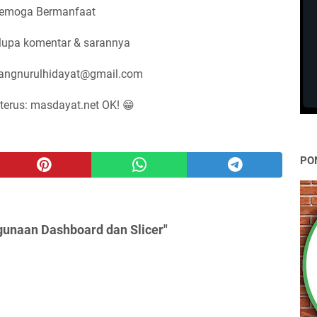
emoga Bermanfaat
lupa komentar & sarannya
nangnurulhidayat@gmail.com
terus: masdayat.net OK! 😁
PO
gunaan Dashboard dan Slicer"