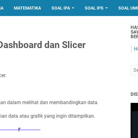
IA
MATEMATIKA
SOAL IPA
SOAL IPS
SOAL UM
HA
SA
BER
Dashboard dan Slicer
H
er.
DI
an dalam melihat dan membandingkan data.
an data atau grafik yang ingin ditampilkan.
---------------#----------------