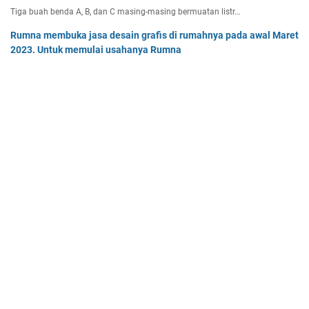
Tiga buah benda A, B, dan C masing-masing bermuatan listr…
Rumna membuka jasa desain grafis di rumahnya pada awal Maret
2023. Untuk memulai usahanya Rumna
Analisislah perubahan transaksi-transaksi berikut, kemudian…
Pak Burhan memiliki uang sebesar Rp50.000.000,00 yang
diinvestasikan pada bidang properti dan
Pak Burhan memiliki uang sebesar Rp50.000.000,00 yang diinv…
Home