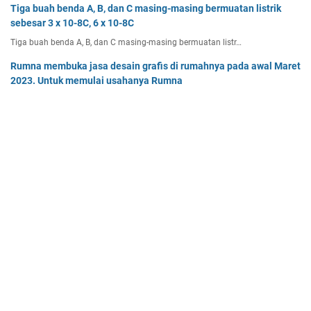
Tiga buah benda A, B, dan C masing-masing bermuatan listrik
sebesar 3 x 10-8C, 6 x 10-8C
Tiga buah benda A, B, dan C masing-masing bermuatan listr…
Rumna membuka jasa desain grafis di rumahnya pada awal Maret
2023. Untuk memulai usahanya Rumna
Analisislah perubahan transaksi-transaksi berikut, kemudian…
Dua buah muatan besarnya q1 dan q2 berada pada jarak r
memiliki gaya Coulomb sebesar Fc. Tentukan
Dua buah muatan besarnya q 1 dan q 2 berada pada jarak r …