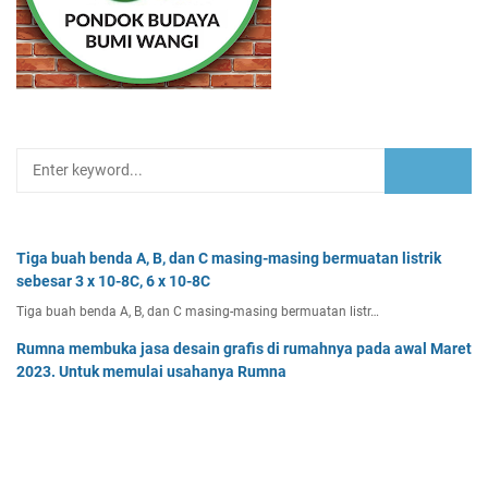
Tiga buah benda A, B, dan C masing-masing bermuatan listrik
sebesar 3 x 10-8C, 6 x 10-8C
Tiga buah benda A, B, dan C masing-masing bermuatan listr…
Rumna membuka jasa desain grafis di rumahnya pada awal Maret
2023. Untuk memulai usahanya Rumna
Analisislah perubahan transaksi-transaksi berikut, kemudian…
Dua buah muatan besarnya q1 dan q2 berada pada jarak r
memiliki gaya Coulomb sebesar Fc. Tentukan