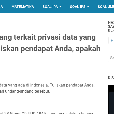
IA
MATEMATIKA
SOAL IPA
SOAL IPS
SOAL UM
HA
SA
BER
ng terkait privasi data yang
H
uliskan pendapat Anda, apakah
DI
 data yang ada di Indonesia. Tuliskan pendapat Anda,
dari undang-undang tersebut.
sal 28 G ayat(1) UUD 1945, yang menyatakan bahwa