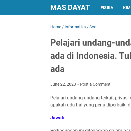
MAS DAYAT
FISIKA
KIM
Home
/
Informatika
/
Soal
Pelajari undang-unda
ada di Indonesia. T
ada
June 22, 2023
Post a Comment
Pelajari undang-undang terkait privasi
apakah ada hal yang perlu diperbaiki 
Jawab
:
Perlindungan ini ditegaskan dalam pa