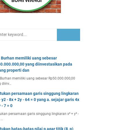
 Burhan memiliki uang sebesar
0.000.000,00 yang diinvestasikan pada
ang properti dan
Burhan memiliki uang sebesar Rp50.000.000,00
 diinv…
tukan persamaan garis singgung lingkaran
 y2 - 8x + 2y - 64 = 0 yang a. sejajar garis 4x
 - 7 = 0
ukan persamaan garis singgung lingkaran x² + y² -
 …
tukan batas-batas nilai p agar titik (8, p)