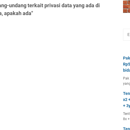
ng-undang terkait privasi data yang ada di
a, apakah ada"
Pak
Rp5
bid
Pak 
yang
Ten
x2 +
+ 3y
Tent
8x +
Ten