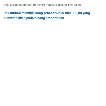
Analisislah perubahan transaksi-transaksi berikut, kemudian…
Pak Burhan memiliki uang sebesar Rp50.000.000,00 yang
diinvestasikan pada bidang properti dan
Pak Burhan memiliki uang sebesar Rp50.000.000,00 yang diinv…
Tiga buah benda A, B, dan C masing-masing bermuatan listrik
sebesar 3 x 10-8C, 6 x 10-8C
Tiga buah benda A, B, dan C masing-masing bermuatan listr…
Home