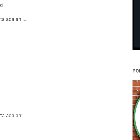
si
a adalah ....
PO
ta adalah: