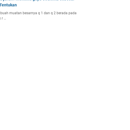
 Tentukan
buah muatan besarnya q 1 dan q 2 berada pada
k r …