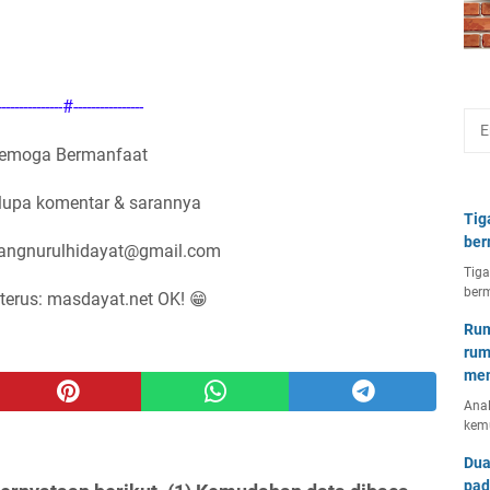
---------------#----------------
emoga Bermanfaat
lupa komentar & sarannya
Tig
ber
nangnurulhidayat@gmail.com
Tiga
berm
terus: masdayat.net OK! 😁
Rum
rum
mem
Anal
kem
Dua
pad