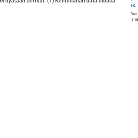
ernyataan berikut. (1) Kemudahan data dibaca
Fc.
Dua 
jara