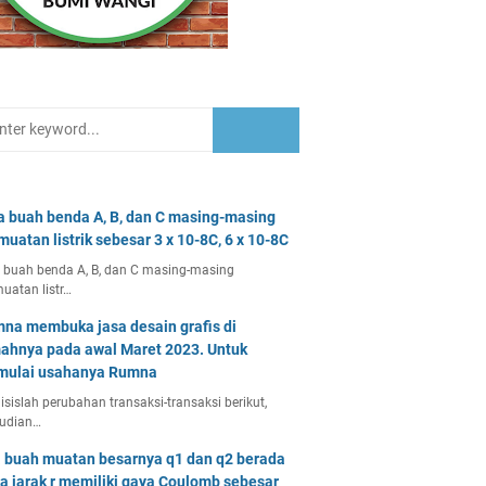
a buah benda A, B, dan C masing-masing
muatan listrik sebesar 3 x 10-8C, 6 x 10-8C
 buah benda A, B, dan C masing-masing
uatan listr…
na membuka jasa desain grafis di
ahnya pada awal Maret 2023. Untuk
ulai usahanya Rumna
isislah perubahan transaksi-transaksi berikut,
udian…
 buah muatan besarnya q1 dan q2 berada
a jarak r memiliki gaya Coulomb sebesar