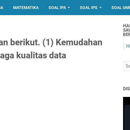
IA
MATEMATIKA
SOAL IPA
SOAL IPS
SOAL UM
HA
SA
BER
an berikut. (1) Kemudahan
H
aga kualitas data
DI