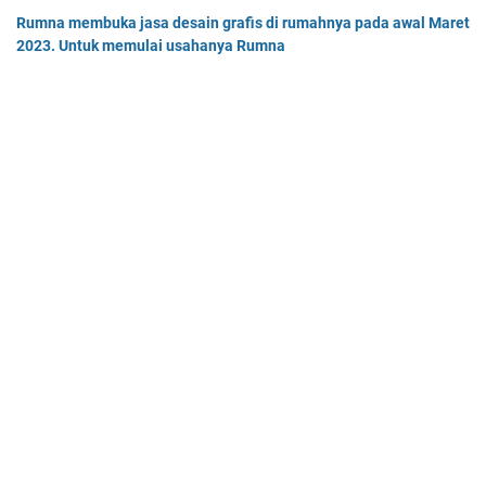
Rumna membuka jasa desain grafis di rumahnya pada awal Maret
2023. Untuk memulai usahanya Rumna
Analisislah perubahan transaksi-transaksi berikut, kemudian…
Pak Burhan memiliki uang sebesar Rp50.000.000,00 yang
diinvestasikan pada bidang properti dan
Pak Burhan memiliki uang sebesar Rp50.000.000,00 yang diinv…
Home