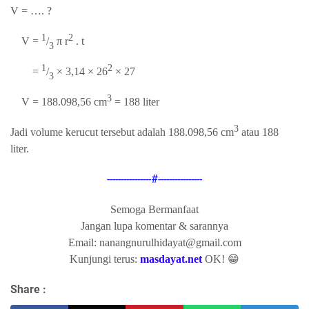
V = …. ?
1
2
V =
/
π r
. t
3
1
2
=
/
× 3,14 × 26
× 27
3
3
V = 188.098,56 cm
= 188 liter
3
Jadi volume kerucut tersebut adalah 188.098,56 cm
atau 188
liter.
----------------#----------------
Semoga Bermanfaat
Jangan lupa komentar & sarannya
Email: nanangnurulhidayat@gmail.com
Kunjungi terus:
masdayat.net
OK! 😁
Share :