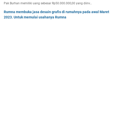
Pak Burhan memiliki uang sebesar Rp50.000.000,00 yang diinv…
Rumna membuka jasa desain grafis di rumahnya pada awal Maret
2023. Untuk memulai usahanya Rumna
Analisislah perubahan transaksi-transaksi berikut, kemudian…
Tentukan persamaan garis singgung lingkaran x2 + y2 - 8x + 2y -
64 = 0 yang a. sejajar garis 4x + 3y - 7 = 0
Tentukan persamaan garis singgung lingkaran x² + y² - 8x + …
Home