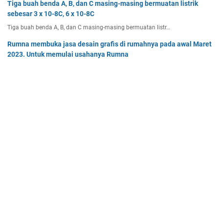
Tiga buah benda A, B, dan C masing-masing bermuatan listrik
sebesar 3 x 10-8C, 6 x 10-8C
Tiga buah benda A, B, dan C masing-masing bermuatan listr…
Rumna membuka jasa desain grafis di rumahnya pada awal Maret
2023. Untuk memulai usahanya Rumna
Analisislah perubahan transaksi-transaksi berikut, kemudian…
Dua buah muatan besarnya q1 dan q2 berada pada jarak r
memiliki gaya Coulomb sebesar Fc. Tentukan
Dua buah muatan besarnya q 1 dan q 2 berada pada jarak r …