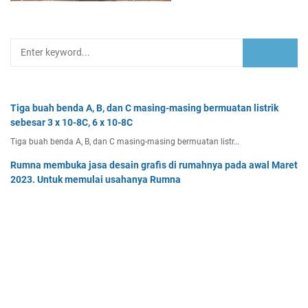
Tiga buah benda A, B, dan C masing-masing bermuatan listrik
sebesar 3 x 10-8C, 6 x 10-8C
Tiga buah benda A, B, dan C masing-masing bermuatan listr…
Rumna membuka jasa desain grafis di rumahnya pada awal Maret
2023. Untuk memulai usahanya Rumna
Analisislah perubahan transaksi-transaksi berikut, kemudian…
Dua buah muatan besarnya q1 dan q2 berada pada jarak r
memiliki gaya Coulomb sebesar Fc. Tentukan
Dua buah muatan besarnya q 1 dan q 2 berada pada jarak r …