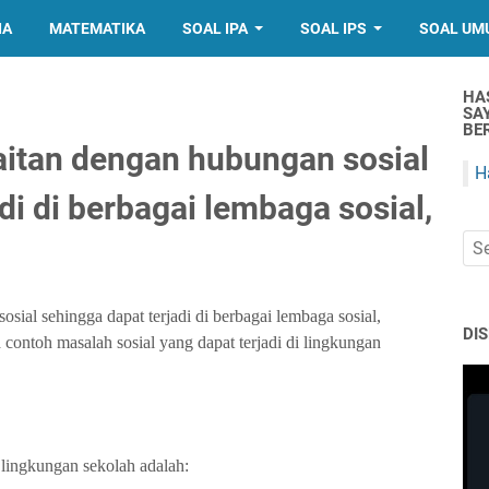
IA
MATEMATIKA
SOAL IPA
SOAL IPS
SOAL UM
HA
SA
BER
aitan dengan hubungan sosial
H
di di berbagai lembaga sosial,
sial sehingga dapat terjadi di berbagai lembaga sosial,
DI
contoh masalah sosial yang dapat terjadi di lingkungan
i lingkungan sekolah adalah
: