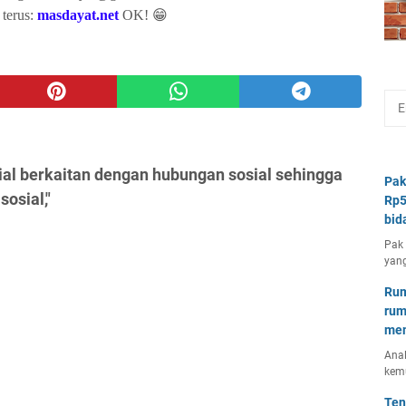
terus:
masdayat.net
OK! 😁
al berkaitan dengan hubungan sosial sehingga
Pak
sosial,"
Rp5
bid
Pak 
yang
Rum
rum
mem
Anal
kem
Ten