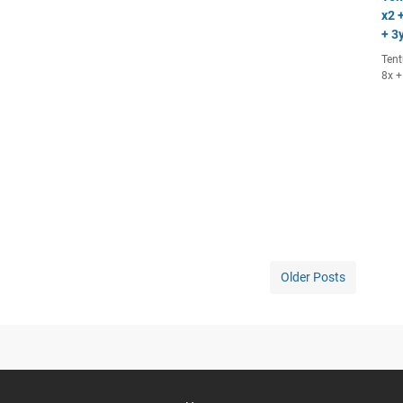
x2 +
+ 3y
Tent
8x +
Older Posts