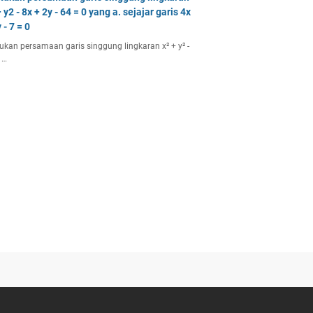
 y2 - 8x + 2y - 64 = 0 yang a. sejajar garis 4x
 - 7 = 0
ukan persamaan garis singgung lingkaran x² + y² -
 …