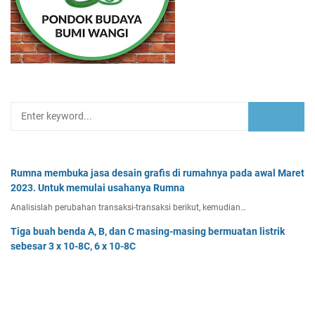
Rumna membuka jasa desain grafis di rumahnya pada awal Maret
2023. Untuk memulai usahanya Rumna
Analisislah perubahan transaksi-transaksi berikut, kemudian…
Tiga buah benda A, B, dan C masing-masing bermuatan listrik
sebesar 3 x 10-8C, 6 x 10-8C
Tiga buah benda A, B, dan C masing-masing bermuatan listr…
Pak Burhan memiliki uang sebesar Rp50.000.000,00 yang
diinvestasikan pada bidang properti dan