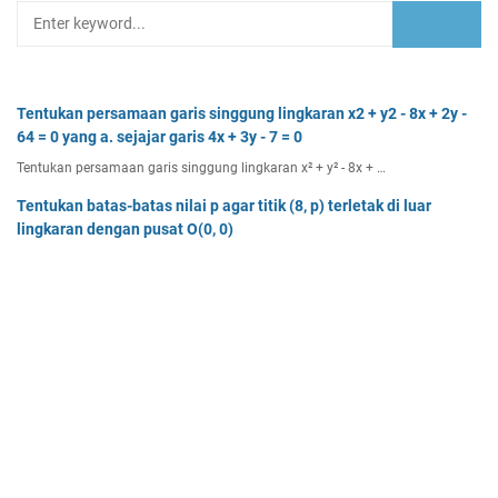
Tentukan persamaan garis singgung lingkaran x2 + y2 - 8x + 2y -
64 = 0 yang a. sejajar garis 4x + 3y - 7 = 0
Tentukan persamaan garis singgung lingkaran x² + y² - 8x + …
Tentukan batas-batas nilai p agar titik (8, p) terletak di luar
lingkaran dengan pusat O(0, 0)
Tentukan batas-batas nilai p agar titik (8, p) terletak di…
Dua buah muatan besarnya q1 dan q2 berada pada jarak r
memiliki gaya Coulomb sebesar Fc. Tentukan
Dua buah muatan besarnya q 1 dan q 2 berada pada jarak r …