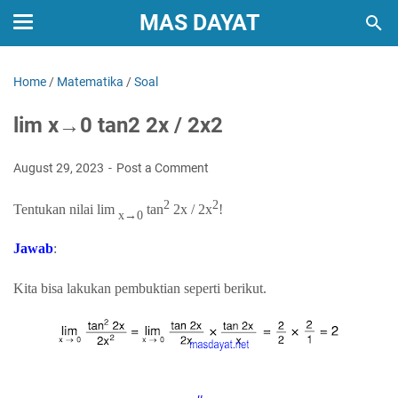
MAS DAYAT
Home
/
Matematika
/
Soal
lim x→0 tan2 2x / 2x2
August 29, 2023
Post a Comment
2
2
Tentukan nilai lim
tan
2x / 2x
!
x→0
Jawab
:
Kita bisa lakukan pembuktian seperti berikut.