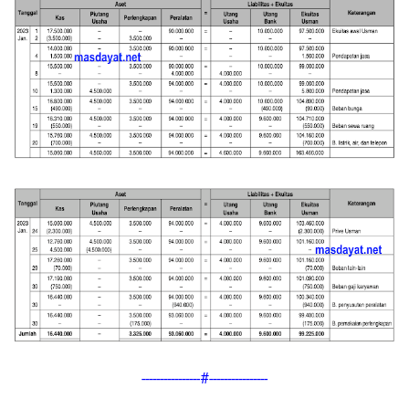
----------------#----------------