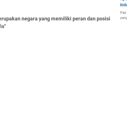
bid
Pak 
erupakan negara yang memiliki peran dan posisi
yang
is"