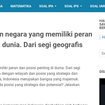
IA
MATEMATIKA
SOAL IPA
SOAL IPS
SOAL UM
HA
SA
BER
n negara yang memiliki peran
H
 dunia. Dari segi geografis
iki peran dan posisi penting di dunia. Dari segi
DI
 dengan wilayah dan posisi yang strategis dan
ya, Indonesia merupakan bangsa yang majemuk.
 posisi yang strategis dan potensial? Jelaskan.