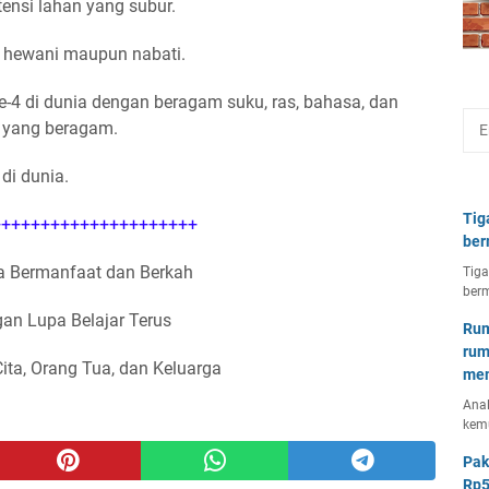
ensi lahan yang subur.
k hewani maupun nabati.
ke-4 di dunia dengan beragam suku, ras, bahasa, dan
 yang beragam.
di dunia.
Tig
++++++++++++++++++++
ber
 Bermanfaat dan Berkah
Tiga
berm
an Lupa Belajar Terus
Rum
rum
Cita, Orang Tua, dan Keluarga
mem
Anal
kem
Pak
Rp5