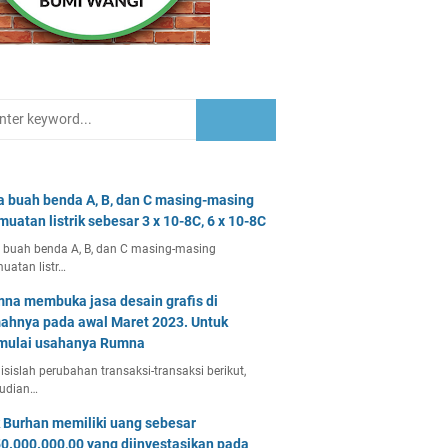
a buah benda A, B, dan C masing-masing
muatan listrik sebesar 3 x 10-8C, 6 x 10-8C
 buah benda A, B, dan C masing-masing
uatan listr…
na membuka jasa desain grafis di
ahnya pada awal Maret 2023. Untuk
ulai usahanya Rumna
isislah perubahan transaksi-transaksi berikut,
udian…
 Burhan memiliki uang sebesar
0.000.000,00 yang diinvestasikan pada