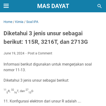
MAS DAYAT
Home
/
Kimia
/
Soal IPA
Diketahui 3 jenis unsur sebagai
berikut: 115R, 3216T, dan 2713G
June 19, 2024
Post a Comment
Informasi berikut digunakan untuk mengerjakan soal
nomor 11-13.
Diketahui 3 jenis unsur sebagai berikut:
11
32
27
R,
T, dan
G
5
16
13
11. Konfigurasi elektron dari unsur R adalah ….