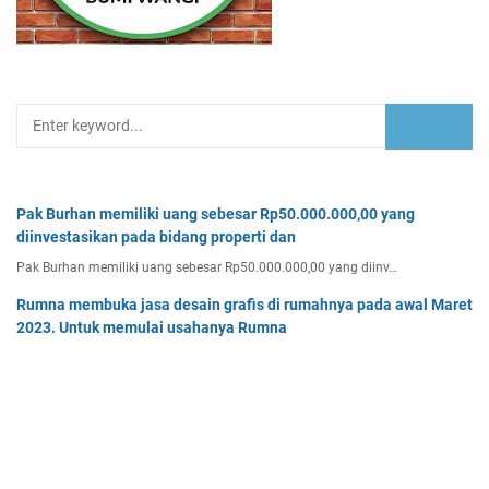
Pak Burhan memiliki uang sebesar Rp50.000.000,00 yang
diinvestasikan pada bidang properti dan
Pak Burhan memiliki uang sebesar Rp50.000.000,00 yang diinv…
Rumna membuka jasa desain grafis di rumahnya pada awal Maret
2023. Untuk memulai usahanya Rumna
Analisislah perubahan transaksi-transaksi berikut, kemudian…
Tiga buah benda A, B, dan C masing-masing bermuatan listrik
sebesar 3 x 10-8C, 6 x 10-8C
Tiga buah benda A, B, dan C masing-masing bermuatan listr…