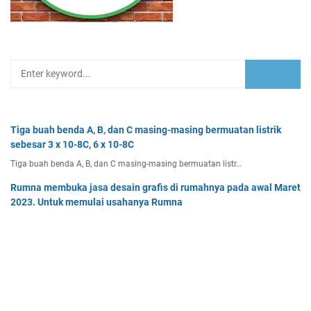
Tiga buah benda A, B, dan C masing-masing bermuatan listrik
sebesar 3 x 10-8C, 6 x 10-8C
Tiga buah benda A, B, dan C masing-masing bermuatan listr…
Rumna membuka jasa desain grafis di rumahnya pada awal Maret
2023. Untuk memulai usahanya Rumna
Analisislah perubahan transaksi-transaksi berikut, kemudian…
Dua buah muatan besarnya q1 dan q2 berada pada jarak r
memiliki gaya Coulomb sebesar Fc. Tentukan
Dua buah muatan besarnya q 1 dan q 2 berada pada jarak r …