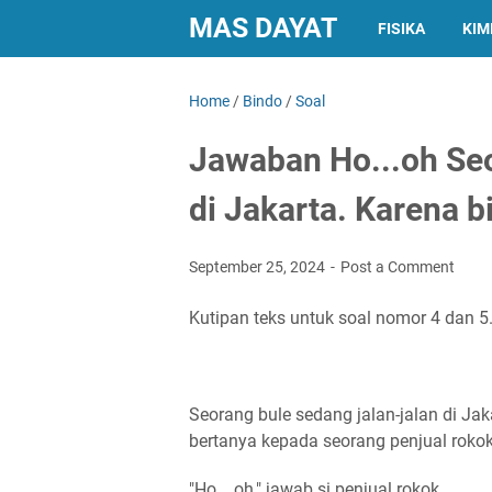
MAS DAYAT
FISIKA
KIM
Home
/
Bindo
/
Soal
Jawaban Ho...oh Seo
di Jakarta. Karena b
September 25, 2024
Post a Comment
Kutipan teks untuk soal nomor 4 dan 5
Seorang bule sedang jalan-jalan di Jak
bertanya kepada seorang penjual rokok,
"Ho... oh," jawab si penjual rokok.