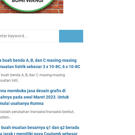
a buah benda A, B, dan C masing-masing
muatan listrik sebesar 3 x 10-8C, 6 x 10-8C
 buah benda A, B, dan C masing-masing
uatan listr…
na membuka jasa desain grafis di
ahnya pada awal Maret 2023. Untuk
ulai usahanya Rumna
isislah perubahan transaksi-transaksi berikut,
udian…
 buah muatan besarnya q1 dan q2 berada
a jarak r memiliki gaya Coulomb sebesar