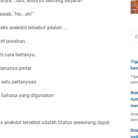
nya, "Jadi, Anda ini seorang sarjana?"
wab, "Ho...oh!"
teks anekdot tersebut adalah ….
ti jawaban.
i cara bertanya.
Tig
nanya pintar.
ber
Tiga
satu pertanyaan.
berm
Rum
ri bahasa yang digunakan
rum
mem
Anal
kem
s anekdot tersebut adalah Status seseorang dapat
Dua
pad