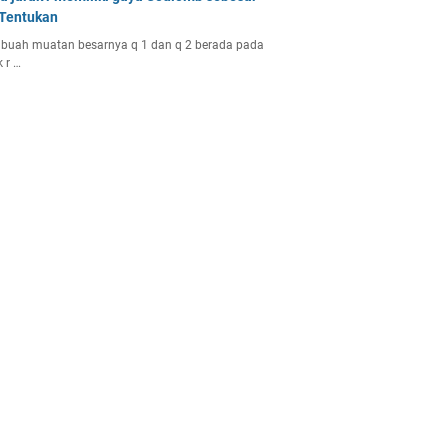
 Tentukan
buah muatan besarnya q 1 dan q 2 berada pada
k r …