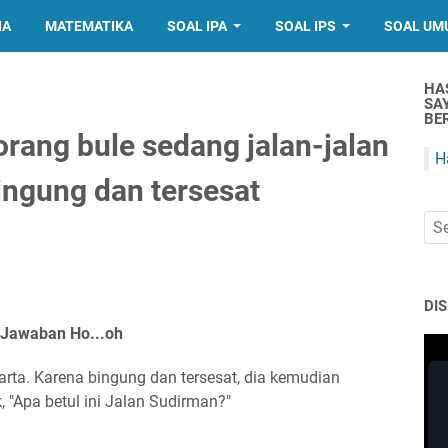
IA
MATEMATIKA
SOAL IPA
SOAL IPS
SOAL UM
HA
SA
BER
rang bule sedang jalan-jalan
H
ingung dan tersesat
.
DI
Jawaban Ho...oh
arta. Karena bingung dan tersesat, dia kemudian
 "Apa betul ini Jalan Sudirman?"