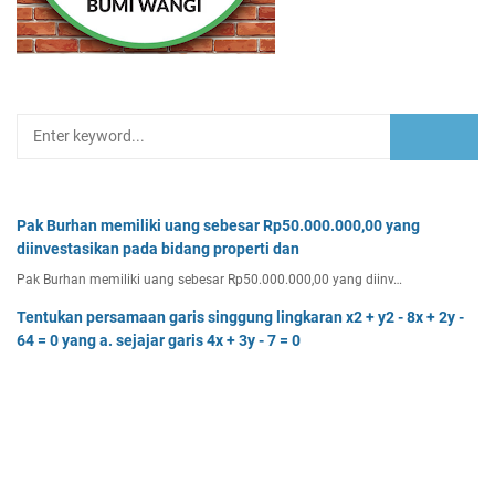
Pak Burhan memiliki uang sebesar Rp50.000.000,00 yang
diinvestasikan pada bidang properti dan
Pak Burhan memiliki uang sebesar Rp50.000.000,00 yang diinv…
Tentukan persamaan garis singgung lingkaran x2 + y2 - 8x + 2y -
64 = 0 yang a. sejajar garis 4x + 3y - 7 = 0
Tentukan persamaan garis singgung lingkaran x² + y² - 8x + …
Tentukan batas-batas nilai p agar titik (8, p) terletak di luar
lingkaran dengan pusat O(0, 0)
Tentukan batas-batas nilai p agar titik (8, p) terletak di…