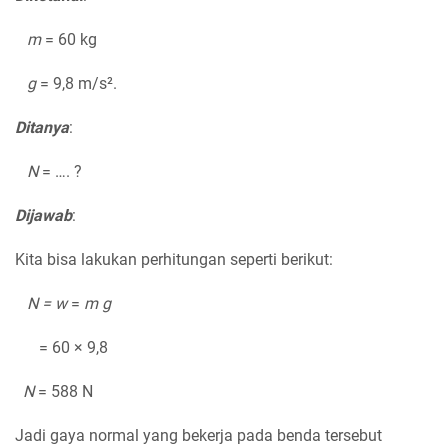
m
= 60 kg
g
= 9,8 m/s².
Ditanya
:
N
= …. ?
Dijawab
:
Kita bisa lakukan perhitungan seperti berikut:
N = w
=
m g
= 60 × 9,8
N
= 588 N
Jadi gaya normal yang bekerja pada benda tersebut