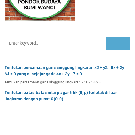
Tentukan persamaan garis singgung lingkaran x2 + y2 - 8x + 2y -
64 = 0 yang a. sejajar garis 4x + 3y - 7 = 0
Tentukan persamaan garis singgung lingkaran x² + y² - 8x + …
Tentukan batas-batas nilai p agar titik (8, p) terletak di luar
lingkaran dengan pusat O(0, 0)
Tentukan batas-batas nilai p agar titik (8, p) terletak di…
Dua buah muatan besarnya q1 dan q2 berada pada jarak r
memiliki gaya Coulomb sebesar Fc. Tentukan
Dua buah muatan besarnya q 1 dan q 2 berada pada jarak r …