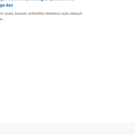
iga dan
m suatu barisan aritmetika diketahui suku ketujuh
la…