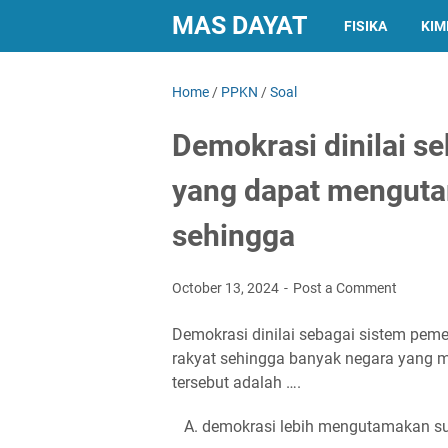
MAS DAYAT
FISIKA
KIM
Home
/
PPKN
/
Soal
Demokrasi dinilai s
yang dapat menguta
sehingga
October 13, 2024
Post a Comment
Demokrasi dinilai sebagai sistem pe
rakyat sehingga banyak negara yang m
tersebut adalah ….
A. demokrasi lebih mengutamakan su