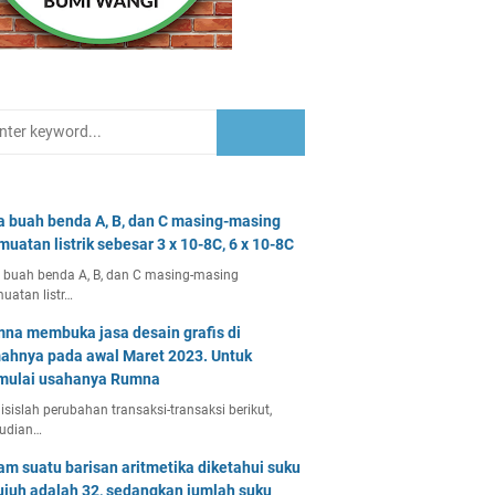
a buah benda A, B, dan C masing-masing
muatan listrik sebesar 3 x 10-8C, 6 x 10-8C
 buah benda A, B, dan C masing-masing
uatan listr…
na membuka jasa desain grafis di
ahnya pada awal Maret 2023. Untuk
ulai usahanya Rumna
isislah perubahan transaksi-transaksi berikut,
udian…
am suatu barisan aritmetika diketahui suku
ujuh adalah 32, sedangkan jumlah suku