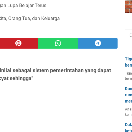
an Lupa Belajar Terus
Cita, Orang Tua, dan Keluarga
Tig
ber
nilai sebagai sistem pemerintahan yang dapat
Tiga
yat sehingga"
berm
Rum
rum
mem
Anal
kem
Dal
ket