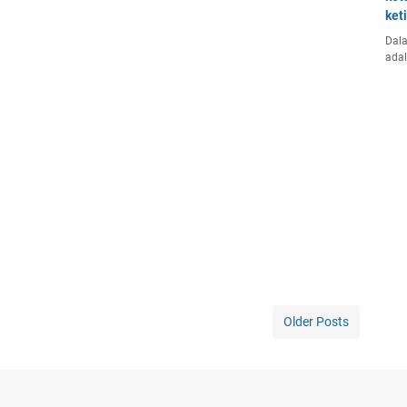
ket
Dala
ada
Older Posts