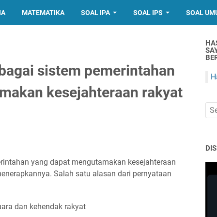
IA
MATEMATIKA
SOAL IPA
SOAL IPS
SOAL UM
HA
SA
BER
ebagai sistem pemerintahan
H
makan kesejahteraan rakyat
DI
merintahan yang dapat mengutamakan kesejahteraan
enerapkannya. Salah satu alasan dari pernyataan
ara dan kehendak rakyat