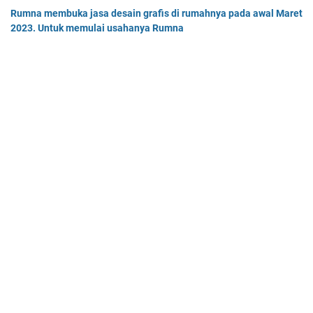
Rumna membuka jasa desain grafis di rumahnya pada awal Maret
2023. Untuk memulai usahanya Rumna
Analisislah perubahan transaksi-transaksi berikut, kemudian…
Pak Burhan memiliki uang sebesar Rp50.000.000,00 yang
diinvestasikan pada bidang properti dan
Pak Burhan memiliki uang sebesar Rp50.000.000,00 yang diinv…
Home