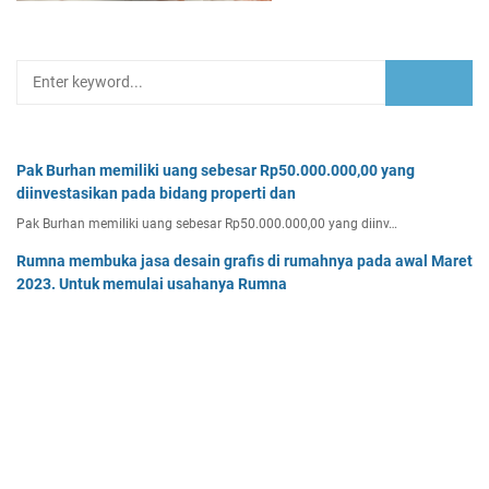
Pak Burhan memiliki uang sebesar Rp50.000.000,00 yang
diinvestasikan pada bidang properti dan
Pak Burhan memiliki uang sebesar Rp50.000.000,00 yang diinv…
Rumna membuka jasa desain grafis di rumahnya pada awal Maret
2023. Untuk memulai usahanya Rumna
Analisislah perubahan transaksi-transaksi berikut, kemudian…
Tiga buah benda A, B, dan C masing-masing bermuatan listrik
sebesar 3 x 10-8C, 6 x 10-8C
Tiga buah benda A, B, dan C masing-masing bermuatan listr…