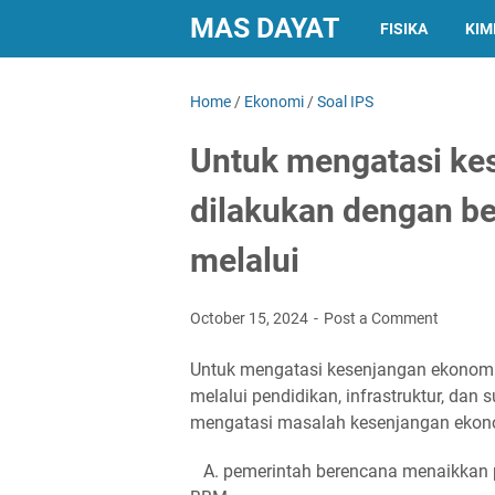
MAS DAYAT
FISIKA
KIM
Home
/
Ekonomi
/
Soal IPS
Untuk mengatasi ke
dilakukan dengan ber
melalui
October 15, 2024
Post a Comment
Untuk mengatasi kesenjangan ekonomi 
melalui pendidikan, infrastruktur, dan
mengatasi masalah kesenjangan ekono
A. pemerintah berencana menaikkan p