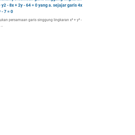
 y2 - 8x + 2y - 64 = 0 yang a. sejajar garis 4x
 - 7 = 0
ukan persamaan garis singgung lingkaran x² + y² -
 …