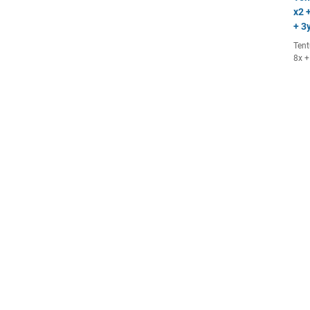
x2 +
+ 3y
Tent
8x +