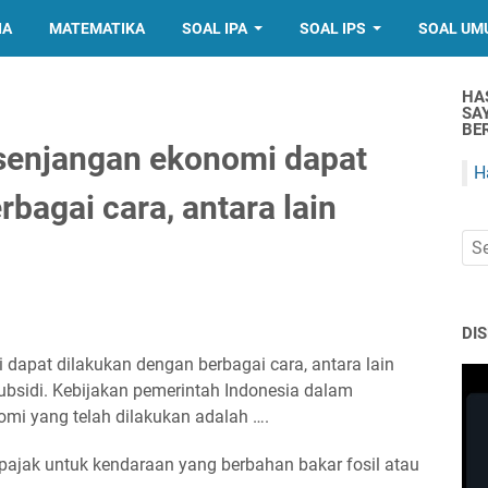
IA
MATEMATIKA
SOAL IPA
SOAL IPS
SOAL UM
HA
SA
BER
senjangan ekonomi dapat
H
bagai cara, antara lain
DI
dapat dilakukan dengan berbagai cara, antara lain
 subsidi. Kebijakan pemerintah Indonesia dalam
mi yang telah dilakukan adalah ….
ajak untuk kendaraan yang berbahan bakar fosil atau