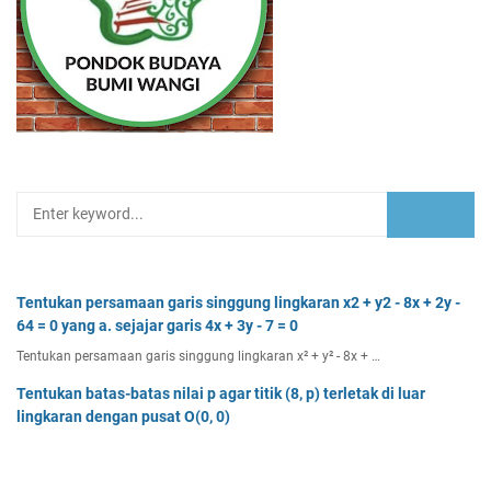
Tentukan persamaan garis singgung lingkaran x2 + y2 - 8x + 2y -
64 = 0 yang a. sejajar garis 4x + 3y - 7 = 0
Tentukan persamaan garis singgung lingkaran x² + y² - 8x + …
Tentukan batas-batas nilai p agar titik (8, p) terletak di luar
lingkaran dengan pusat O(0, 0)
Tentukan batas-batas nilai p agar titik (8, p) terletak di…
Dua buah muatan besarnya q1 dan q2 berada pada jarak r