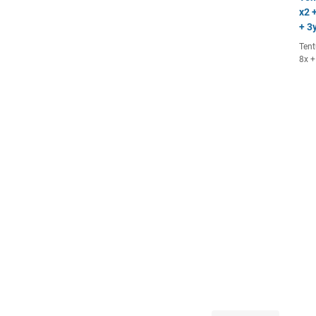
x2 +
+ 3y
Tent
8x +