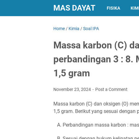
MAS DAYAT
FISIKA
KIM
Home
/
Kimia
/
Soal IPA
Massa karbon (C) da
perbandingan 3 : 8.
1,5 gram
November 23, 2024
Post a Comment
Massa karbon (C) dan oksigen (O) memi
1,5 gram. Berikut yang sesuai dengan p
A. Perbandingan massa karbon : massa
B. Sesuai dengan hukum kelipatan p