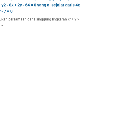
 y2 - 8x + 2y - 64 = 0 yang a. sejajar garis 4x
 - 7 = 0
ukan persamaan garis singgung lingkaran x² + y² -
 …