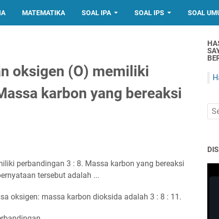
IA
MATEMATIKA
SOAL IPA
SOAL IPS
SOAL UM
HA
SA
BER
n oksigen (O) memiliki
H
 Massa karbon yang bereaksi
DI
liki perbandingan 3 : 8. Massa karbon yang bereaksi
ernyataan tersebut adalah ...
 oksigen: massa karbon dioksida adalah 3 : 8 : 11.
erbandingan.