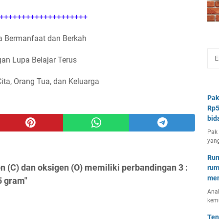
++++++++++++++++++++
 Bermanfaat dan Berkah
an Lupa Belajar Terus
Cita, Orang Tua, dan Keluarga
Pak
Rp5
bid
Pak 
yang
Rum
 (C) dan oksigen (O) memiliki perbandingan 3 :
rum
mem
5 gram"
Anal
kem
Ten