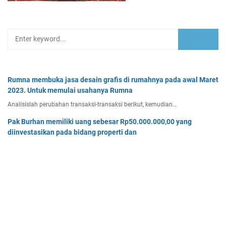
Rumna membuka jasa desain grafis di rumahnya pada awal Maret
2023. Untuk memulai usahanya Rumna
Analisislah perubahan transaksi-transaksi berikut, kemudian…
Pak Burhan memiliki uang sebesar Rp50.000.000,00 yang
diinvestasikan pada bidang properti dan
Pak Burhan memiliki uang sebesar Rp50.000.000,00 yang diinv…
Tiga buah benda A, B, dan C masing-masing bermuatan listrik
sebesar 3 x 10-8C, 6 x 10-8C
Tiga buah benda A, B, dan C masing-masing bermuatan listr…