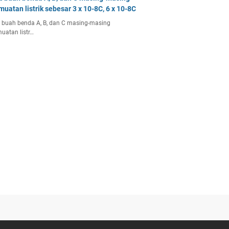
muatan listrik sebesar 3 x 10-8C, 6 x 10-8C
 buah benda A, B, dan C masing-masing
uatan listr…