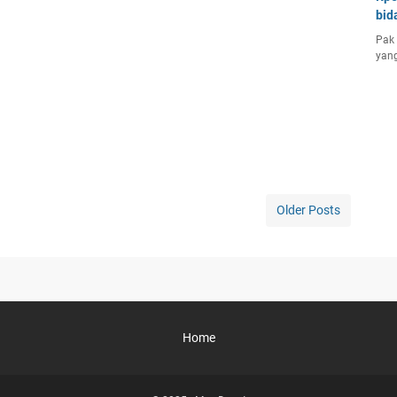
bid
Pak 
yang
Older Posts
Home