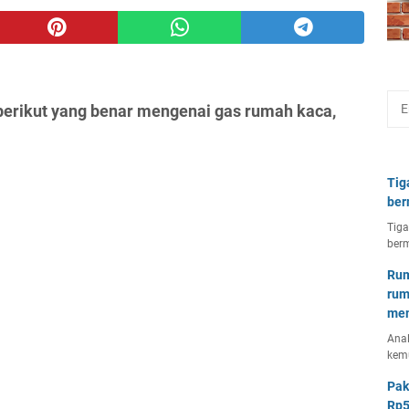
berikut yang benar mengenai gas rumah kaca,
Tig
ber
Tiga
berm
Rum
rum
mem
Anal
kem
Pak
Rp5