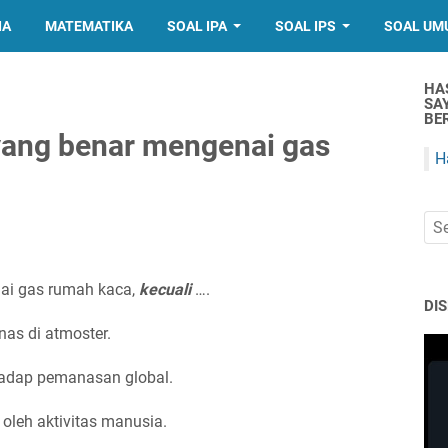
IA
MATEMATIKA
SOAL IPA
SOAL IPS
SOAL UM
HA
SA
BER
yang benar mengenai gas
H
nai gas rumah kaca,
kecuali
….
DI
s di atmoster.
hadap pemanasan global.
leh aktivitas manusia.