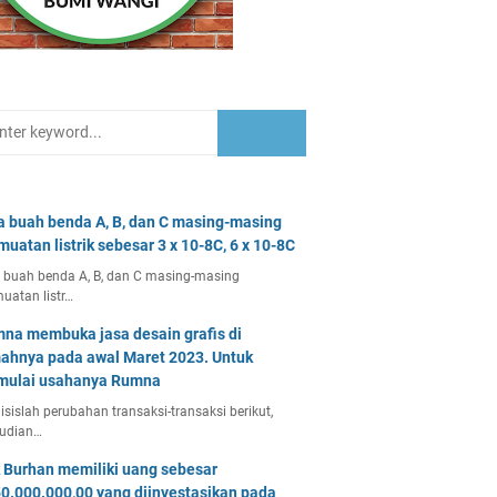
a buah benda A, B, dan C masing-masing
muatan listrik sebesar 3 x 10-8C, 6 x 10-8C
 buah benda A, B, dan C masing-masing
uatan listr…
na membuka jasa desain grafis di
ahnya pada awal Maret 2023. Untuk
ulai usahanya Rumna
isislah perubahan transaksi-transaksi berikut,
udian…
 Burhan memiliki uang sebesar
0.000.000,00 yang diinvestasikan pada