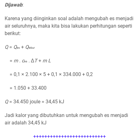
Dijawab
:
Karena yang diinginkan soal adalah mengubah es menjadi
air seluruhnya, maka kita bisa lakukan perhitungan seperti
berikut:
Q
=
Q
+
Q
es
lebur
=
m
.
c
. ∆
T
+
m L
es
= 0,1 × 2.100 × 5 + 0,1 × 334.000 + 0,2
= 1.050 + 33.400
Q
= 34.450 joule = 34,45 kJ
Jadi kalor yang dibutuhkan untuk mengubah es menjadi
air adalah 34,45 kJ
++++++++++++++++++++++++++