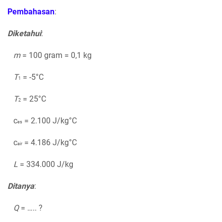
Pembahasan
:
Diketahui
:
m
= 100 gram = 0,1 kg
T
= -5°C
1
T
= 25°C
2
c
= 2.100 J/kg°C
es
c
= 4.186 J/kg°C
air
L
= 334.000 J/kg
Ditanya
:
Q
= ….. ?