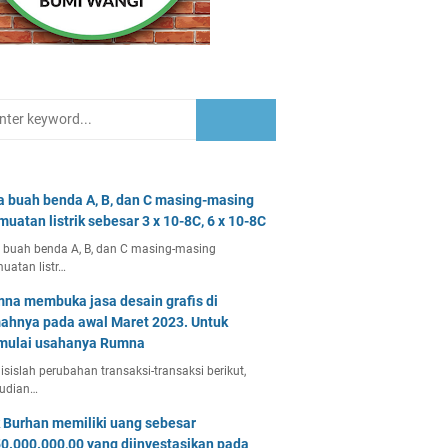
a buah benda A, B, dan C masing-masing
muatan listrik sebesar 3 x 10-8C, 6 x 10-8C
 buah benda A, B, dan C masing-masing
uatan listr…
na membuka jasa desain grafis di
ahnya pada awal Maret 2023. Untuk
ulai usahanya Rumna
isislah perubahan transaksi-transaksi berikut,
udian…
 Burhan memiliki uang sebesar
0.000.000,00 yang diinvestasikan pada