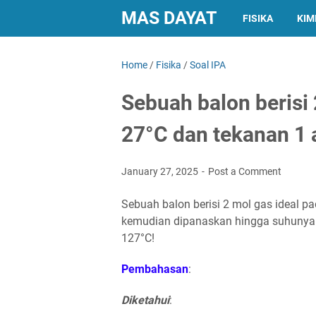
MAS DAYAT
FISIKA
KIM
Home
/
Fisika
/
Soal IPA
Sebuah balon berisi 
27°C dan tekanan 1 
January 27, 2025
Post a Comment
Sebuah balon berisi 2 mol gas ideal p
kemudian dipanaskan hingga suhunya 
127°C!
Pembahasan
:
Diketahui
: