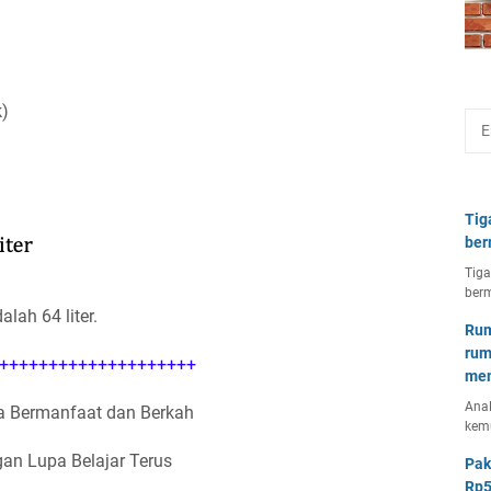
k)
Tig
ber
Tiga
berm
lah 64 liter.
Rum
rum
++++++++++++++++++++
mem
Anal
 Bermanfaat dan Berkah
kem
an Lupa Belajar Terus
Pak
Rp5