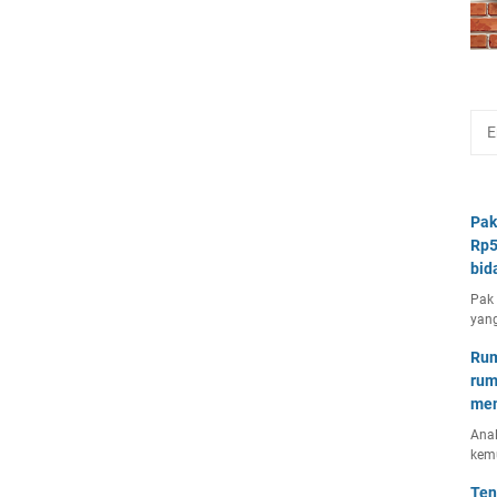
Pak
Rp5
bid
Pak 
yang
Rum
rum
mem
Anal
kem
Ten