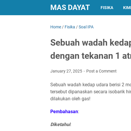
MAS DAYAT
FISIKA
KIM
Home
/
Fisika
/
Soal IPA
Sebuah wadah kedap 
dengan tekanan 1 a
January 27, 2025
Post a Comment
Sebuah wadah kedap udara berisi 2 mo
tersebut dipanaskan secara isobarik 
dilakukan oleh gas!
Pembahasan
:
Diketahui
: