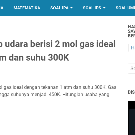
IA
MATEMATIKA
SOAL IPA
SOAL IPS
SOAL UM
HA
SA
BER
udara berisi 2 mol gas ideal
H
tm dan suhu 300K
l gas ideal dengan tekanan 1 atm dan suhu 300K. Gas
DI
hingga suhunya menjadi 450K. Hitunglah usaha yang