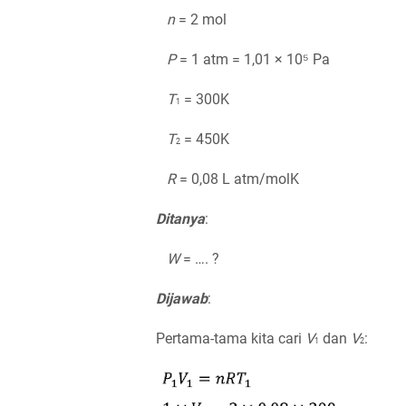
n
= 2 mol
P
= 1 atm = 1,01 × 10⁵ Pa
T
= 300K
1
T
= 450K
2
R
= 0,08 L atm/molK
Ditanya
:
W
= …. ?
Dijawab
:
Pertama-tama kita cari
V
dan
V
:
1
2