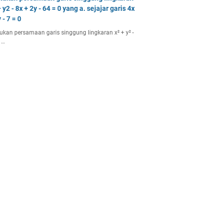
 y2 - 8x + 2y - 64 = 0 yang a. sejajar garis 4x
 - 7 = 0
ukan persamaan garis singgung lingkaran x² + y² -
 …