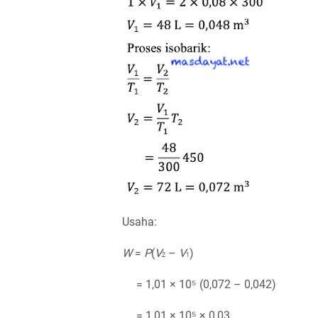
Usaha:
W
=
P
(
V
–
V
)
2
1
= 1,01 × 10⁵ (0,072 – 0,042)
= 1,01 × 10⁵ × 0,03