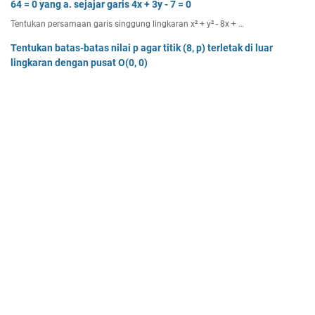
64 = 0 yang a. sejajar garis 4x + 3y - 7 = 0
Tentukan persamaan garis singgung lingkaran x² + y² - 8x + …
Tentukan batas-batas nilai p agar titik (8, p) terletak di luar
lingkaran dengan pusat O(0, 0)
Tentukan batas-batas nilai p agar titik (8, p) terletak di…
Dua buah muatan besarnya q1 dan q2 berada pada jarak r
memiliki gaya Coulomb sebesar Fc. Tentukan
Dua buah muatan besarnya q 1 dan q 2 berada pada jarak r …
Home