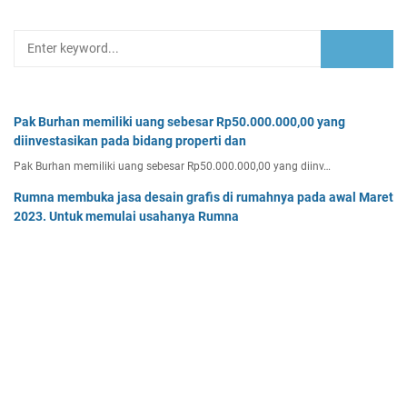
Pak Burhan memiliki uang sebesar Rp50.000.000,00 yang
diinvestasikan pada bidang properti dan
Pak Burhan memiliki uang sebesar Rp50.000.000,00 yang diinv…
Rumna membuka jasa desain grafis di rumahnya pada awal Maret
2023. Untuk memulai usahanya Rumna
Analisislah perubahan transaksi-transaksi berikut, kemudian…
Tentukan persamaan garis singgung lingkaran x2 + y2 - 8x + 2y -
64 = 0 yang a. sejajar garis 4x + 3y - 7 = 0
Tentukan persamaan garis singgung lingkaran x² + y² - 8x + …