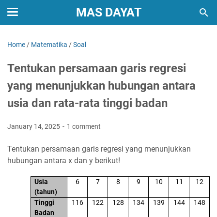
MAS DAYAT
Home
/
Matematika
/
Soal
Tentukan persamaan garis regresi
yang menunjukkan hubungan antara
usia dan rata-rata tinggi badan
January 14, 2025
1 comment
Tentukan persamaan garis regresi yang menunjukkan
hubungan antara x dan y berikut!
Usia
6
7
8
9
10
11
12
(tahun)
Tinggi
116
122
128
134
139
144
148
Badan