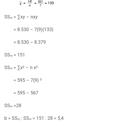
SS
= ∑xy – nxy
xy
= 8.530 – 7(9)(133)
= 8.530 – 8.379
SS
= 151
xy
SS
= ∑x² – n x²
xx
= 595 – 7(9) ²
= 595 – 567
SS
=28
xx
b = SS
: SS
= 151 : 28 = 5,4
xy
xx