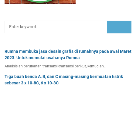
Rumna membuka jasa desain grafis di rumahnya pada awal Maret
2023. Untuk memulai usahanya Rumna
Analisislah perubahan transaksi-transaksi berikut, kemudian…
Tiga buah benda A, B, dan C masing-masing bermuatan listrik
sebesar 3 x 10-8C, 6 x 10-8C
Tiga buah benda A, B, dan C masing-masing bermuatan listr…
Pak Burhan memiliki uang sebesar Rp50.000.000,00 yang
diinvestasikan pada bidang properti dan
Pak Burhan memiliki uang sebesar Rp50.000.000,00 yang diinv…