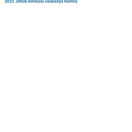
2023. Untuk memulai usahanya Rumna
Analisislah perubahan transaksi-transaksi berikut, kemudian…
Tiga buah benda A, B, dan C masing-masing bermuatan listrik
sebesar 3 x 10-8C, 6 x 10-8C
Tiga buah benda A, B, dan C masing-masing bermuatan listr…
Home
© 2025 -
Mas Dayat