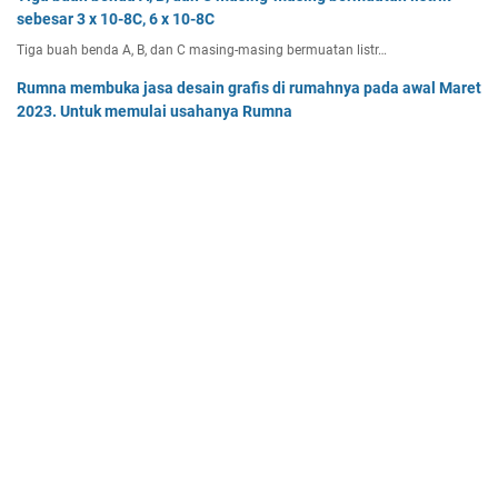
sebesar 3 x 10-8C, 6 x 10-8C
Tiga buah benda A, B, dan C masing-masing bermuatan listr…
Rumna membuka jasa desain grafis di rumahnya pada awal Maret
2023. Untuk memulai usahanya Rumna
Analisislah perubahan transaksi-transaksi berikut, kemudian…
Dua buah muatan besarnya q1 dan q2 berada pada jarak r
memiliki gaya Coulomb sebesar Fc. Tentukan
Dua buah muatan besarnya q 1 dan q 2 berada pada jarak r …
Home