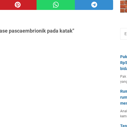
ase pascaembrionik pada katak"
Pak
Rp5
bid
Pak 
yang
Rum
rum
mem
Anal
kem
Ten