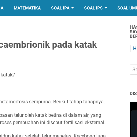
IA
MATEMATIKA
SOAL IPA
SOAL IPS
SOAL UM
HA
SA
BER
caembrionik pada katak
H
 katak?
DI
etamorfosis sempurna. Berikut tahap-tahapnya.
pasan telur oleh katak betina di dalam air, yang
oses pembuahan ini disebut fertilisasi eksternal.
idup katak setelah telur menetas. Kecebong juga