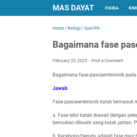
MAS DAYAT
FISIKA
KIM
Home
/
Biologi
/
Soal IPA
Bagaimana fase pas
February 23, 2025
Post a Comment
Bagaimana fase pascaembrionik pada
Jawab
:
Fase pascaembrionik katak termasuk m
a. Fase telur katak diawali dengan pele
kemudian dibuahi sang katak jantan. Pr
b. Kecebong/berudu adalah fase daur h