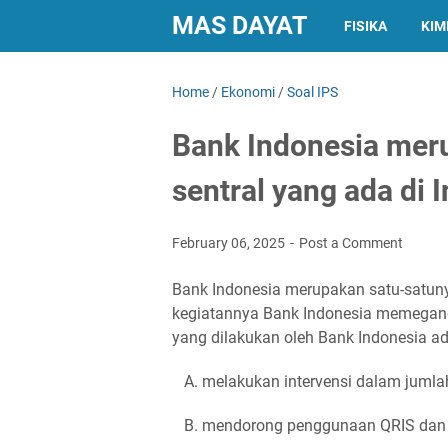
MAS DAYAT
FISIKA
KIM
Home
/
Ekonomi
/
Soal IPS
Bank Indonesia mer
sentral yang ada di
February 06, 2025
Post a Comment
Bank Indonesia merupakan satu-satuny
kegiatannya Bank Indonesia memegang
yang dilakukan oleh Bank Indonesia ada
A. melakukan intervensi dalam jumlah 
B. mendorong penggunaan QRIS dan m