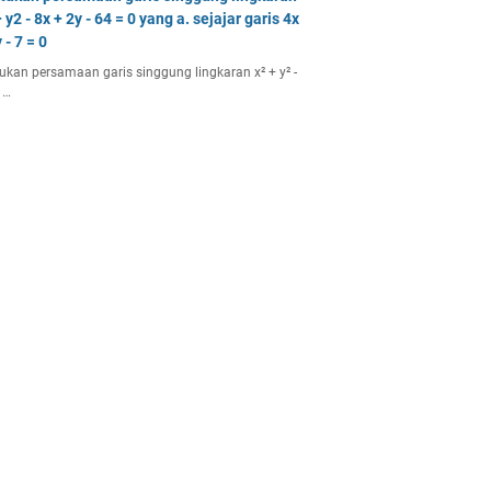
 y2 - 8x + 2y - 64 = 0 yang a. sejajar garis 4x
 - 7 = 0
ukan persamaan garis singgung lingkaran x² + y² -
 …