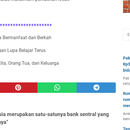
++++++++++++++++++++
 Bermanfaat dan Berkah
an Lupa Belajar Terus
Pak
Cita, Orang Tua, dan Keluarga
Rp5
bid
Pak 
yang
Rum
rum
mem
sia merupakan satu-satunya bank sentral yang
Anal
kem
nya"
Ten