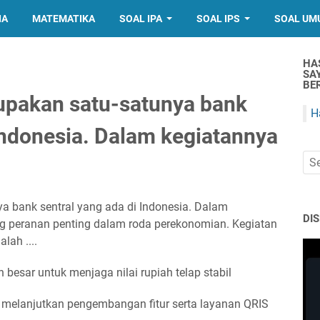
IA
MATEMATIKA
SOAL IPA
SOAL IPS
SOAL UM
HA
SA
BER
upakan satu-satunya bank
H
 Indonesia. Dalam kegiatannya
a bank sentral yang ada di Indonesia. Dalam
DI
 peranan penting dalam roda perekonomian. Kegiatan
lah ....
besar untuk menjaga nilai rupiah telap stabil
elanjutkan pengembangan fitur serta layanan QRIS