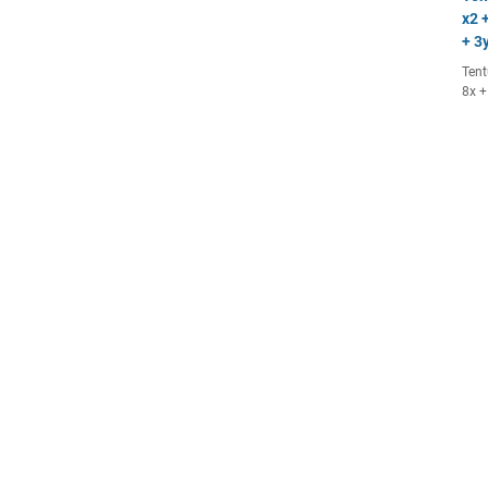
x2 +
+ 3y
Tent
8x +