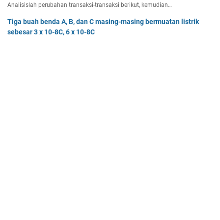
Analisislah perubahan transaksi-transaksi berikut, kemudian…
Tiga buah benda A, B, dan C masing-masing bermuatan listrik
sebesar 3 x 10-8C, 6 x 10-8C
Tiga buah benda A, B, dan C masing-masing bermuatan listr…
Pak Burhan memiliki uang sebesar Rp50.000.000,00 yang
diinvestasikan pada bidang properti dan
Pak Burhan memiliki uang sebesar Rp50.000.000,00 yang diinv…
Home