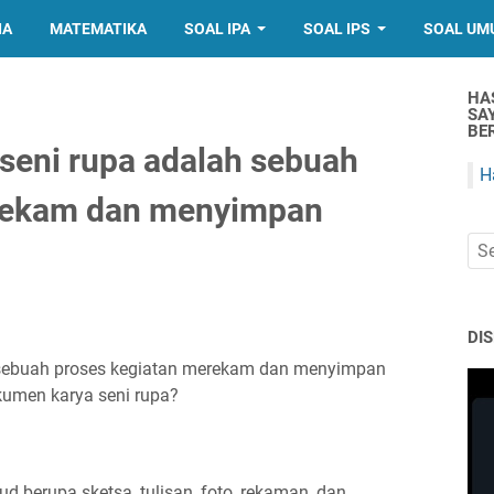
IA
MATEMATIKA
SOAL IPA
SOAL IPS
SOAL UM
HA
SA
BER
seni rupa adalah sebuah
H
erekam dan menyimpan
DI
 sebuah proses kegiatan merekam dan menyimpan
kumen karya seni rupa?
 berupa sketsa, tulisan, foto, rekaman, dan