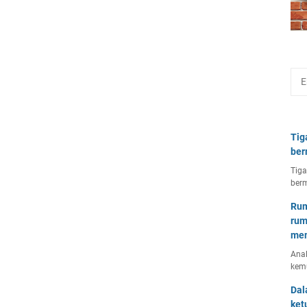
Tig
ber
Tiga
berm
Rum
rum
mem
Anal
kem
Dal
ket