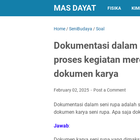
MAS DAYAT
FISIKA
KIM
Home
/
SeniBudaya
/
Soal
Dokumentasi dalam 
proses kegiatan m
dokumen karya
February 02, 2025
Post a Comment
Dokumentasi dalam seni rupa adalah
dokumen karya seni rupa. Apa saja do
Jawab
:
Dokumen karya seni rupa yang dimaksud