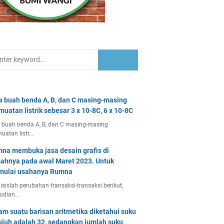
a buah benda A, B, dan C masing-masing
muatan listrik sebesar 3 x 10-8C, 6 x 10-8C
 buah benda A, B, dan C masing-masing
uatan listr…
na membuka jasa desain grafis di
ahnya pada awal Maret 2023. Untuk
ulai usahanya Rumna
isislah perubahan transaksi-transaksi berikut,
udian…
am suatu barisan aritmetika diketahui suku
ujuh adalah 32, sedangkan jumlah suku